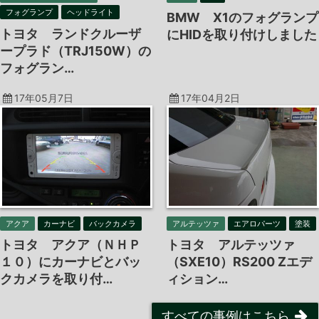
フォグランプ
ヘッドライト
BMW X1のフォグランプ
トヨタ ランドクルーザ
にHIDを取り付けしました
ープラド（TRJ150W）の
フォグラン…
17年05月7日
17年04月2日
アクア
カーナビ
バックカメラ
アルテッツァ
エアロパーツ
塗装
トヨタ アクア（ＮＨＰ
トヨタ アルテッツァ
１０）にカーナビとバッ
（SXE10）RS200 Zエデ
クカメラを取り付…
ィション…
すべての事例はこちら