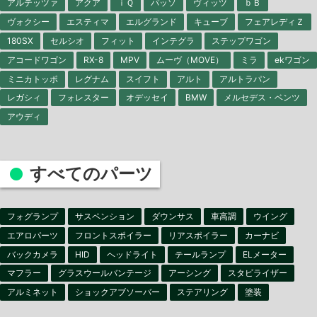
アルテッツァ
アクア
ｉＱ
パッソ
ヴィッツ
ｂＢ
ヴォクシー
エスティマ
エルグランド
キューブ
フェアレディＺ
180SX
セルシオ
フィット
インテグラ
ステップワゴン
アコードワゴン
RX-8
MPV
ムーヴ（MOVE）
ミラ
ekワゴン
ミニカトッポ
レグナム
スイフト
アルト
アルトラパン
レガシィ
フォレスター
オデッセイ
BMW
メルセデス・ベンツ
アウディ
すべてのパーツ
フォグランプ
サスペンション
ダウンサス
車高調
ウイング
エアロパーツ
フロントスポイラー
リアスポイラー
カーナビ
バックカメラ
HID
ヘッドライト
テールランプ
ELメーター
マフラー
グラスウールバンテージ
アーシング
スタビライザー
アルミネット
ショックアブソーバー
ステアリング
塗装