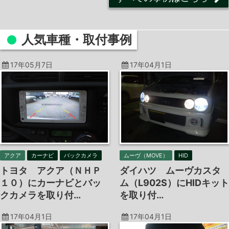
人気車種・
取付事例
17年05月7日
17年04月1日
アクア
カーナビ
バックカメラ
ムーヴ（MOVE）
HID
トヨタ アクア（ＮＨＰ
ダイハツ ムーヴカスタ
１０）にカーナビとバッ
ム（L902S）にHIDキット
クカメラを取り付…
を取り付…
17年04月1日
17年04月1日