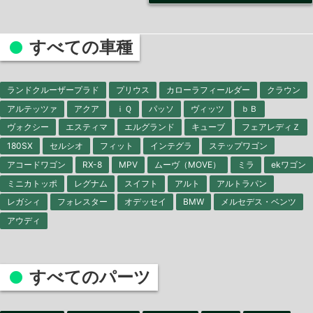
すべての車種
ランドクルーザープラド
プリウス
カローラフィールダー
クラウン
アルテッツァ
アクア
ｉＱ
パッソ
ヴィッツ
ｂＢ
ヴォクシー
エスティマ
エルグランド
キューブ
フェアレディＺ
180SX
セルシオ
フィット
インテグラ
ステップワゴン
アコードワゴン
RX-8
MPV
ムーヴ（MOVE）
ミラ
ekワゴン
ミニカトッポ
レグナム
スイフト
アルト
アルトラパン
レガシィ
フォレスター
オデッセイ
BMW
メルセデス・ベンツ
アウディ
すべてのパーツ