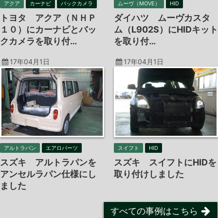
アクア
カーナビ
バックカメラ
ムーヴ（MOVE）
HID
トヨタ アクア（ＮＨＰ
ダイハツ ムーヴカスタ
１０）にカーナビとバッ
ム（L902S）にHIDキット
クカメラを取り付…
を取り付…
17年04月1日
17年04月1日
アルトラパン
エアロパーツ
スイフト
HID
スズキ アルトラパンを
スズキ スイフトにHIDを
アンセルラパン仕様にし
取り付けしました
ました
すべての事例はこちら