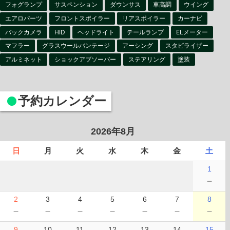
フォグランプ
サスペンション
ダウンサス
車高調
ウイング
エアロパーツ
フロントスポイラー
リアスポイラー
カーナビ
バックカメラ
HID
ヘッドライト
テールランプ
ELメーター
マフラー
グラスウールバンテージ
アーシング
スタビライザー
アルミネット
ショックアブソーバー
ステアリング
塗装
予約カレンダー
2026年8月
日
月
火
水
木
金
土
1
－
2
3
4
5
6
7
8
－
－
－
－
－
－
－
9
10
11
12
13
14
15