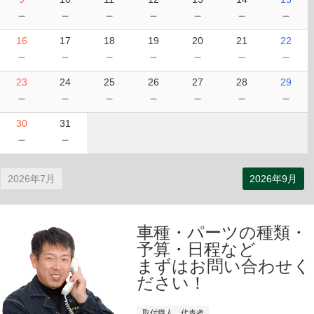
－
－
－
－
－
－
－
16
17
18
19
20
21
22
－
－
－
－
－
－
－
23
24
25
26
27
28
29
－
－
－
－
－
－
－
30
31
－
－
2026年7月
2026年9月
車種・パーツの種類・
予算・日程など
まずはお問い合わせく
ださい！
取付職人 代表者