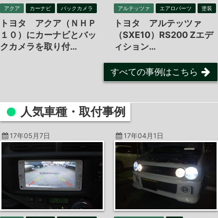
アクア
カーナビ
バックカメラ
アルテッツァ
エアロパーツ
塗装
トヨタ アクア（ＮＨＰ
トヨタ アルテッツァ
１０）にカーナビとバッ
（SXE10）RS200 Zエデ
クカメラを取り付…
ィション…
すべての事例はこちら
人気車種・
取付事例
17年05月7日
17年04月1日