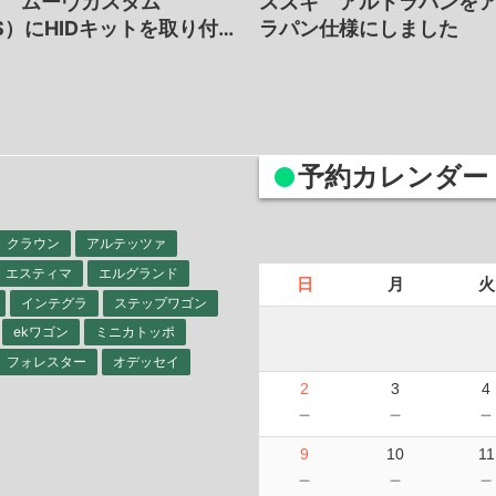
ツ ムーヴカスタム
スズキ アルトラパンを
2S）にHIDキットを取り付…
ラパン仕様にしました
予約カレンダー
クラウン
アルテッツァ
エスティマ
エルグランド
日
月
火
インテグラ
ステップワゴン
ekワゴン
ミニカトッポ
フォレスター
オデッセイ
2
3
4
－
－
9
10
11
－
－