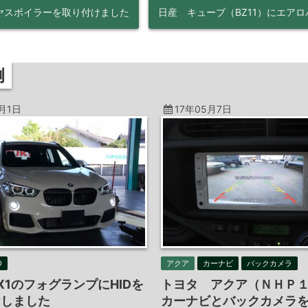
ヤスポイラーを取り付けました
日産 キューブ（BZ11）にエアロ
例
6月1日
17年05月7日
D
アクア
カーナビ
バックカメラ
X1のフォグランプにHIDを
トヨタ アクア（ＮＨＰ
けしました
カーナビとバックカメラを