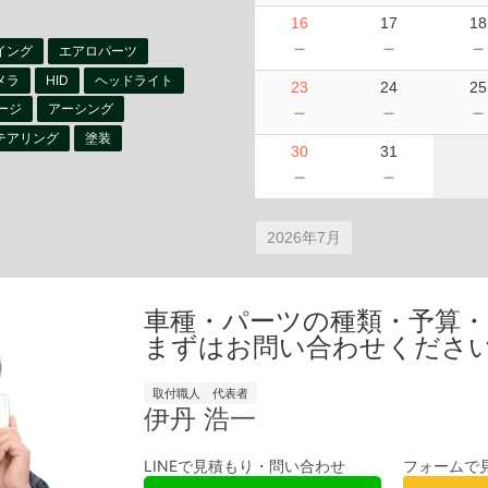
16
17
18
－
－
イング
エアロパーツ
メラ
HID
ヘッドライト
23
24
25
－
－
ージ
アーシング
テアリング
塗装
30
31
－
－
2026年7月
車種・パーツの種類・予算
まずはお問い合わせくださ
取付職人 代表者
伊丹 浩一
LINEで見積もり・問い合わせ
フォームで