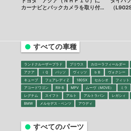
トヨタ アクア（ＮＨＰ１０）に
ダイハ
カーナビとバックカメラを取り付…
（L90
すべての車種
ランドクルーザープラド
プリウス
カローラフィールダー
アクア
ｉＱ
パッソ
ヴィッツ
ｂＢ
ヴォクシー
キューブ
フェアレディＺ
180SX
セルシオ
フィット
アコードワゴン
RX-8
MPV
ムーヴ（MOVE）
ミラ
レグナム
スイフト
アルト
アルトラパン
レガシィ
BMW
メルセデス・ベンツ
アウディ
すべてのパーツ